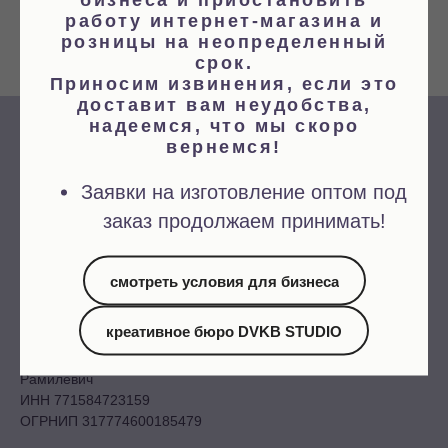
работу интернет-магазина и
розницы на неопределенный
hello@dvkb.co
срок.
Приносим извинения, если это
доставит вам неудобства,
надеемся, что мы скоро
вернемся!
Заявки на изготовление оптом под
заказ продолжаем принимать!
смотреть условия для бизнеса
© 2023 Дом Высокой
Культуры Быта
креативное бюро DVKB STUDIO
ИП Шерифзянов Руслан
Рамилевич
ИНН 771584723159
ОГРНИП 317774600185479