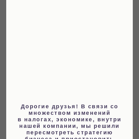
Ольга
Менеджер по работе с B2B-клиентами
Расскажет об условиях оптовых
Дорогие друзья! В связи со
и корпоративных заказов
множеством изменений
в налогах, экономике, внутри
нашей компании, мы решили
пересмотреть стратегию
По общим вопросам пишите нам на почту:
бизнеса и приостановить