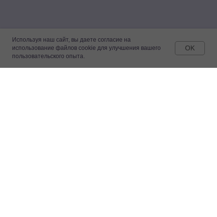
Используя наш сайт, вы даете согласие на
OK
использование файлов cookie для улучшения вашего
пользовательского опыта.
Break in bed
Посуда в коллаборации DVKB × MRФS
Мы объединись с брендом постельного белья
Morpheus, чтобы создать идеальную коллекцию
посуды для ленивых утренних завтраков и любимых
ночных перекусов в постели.
купить