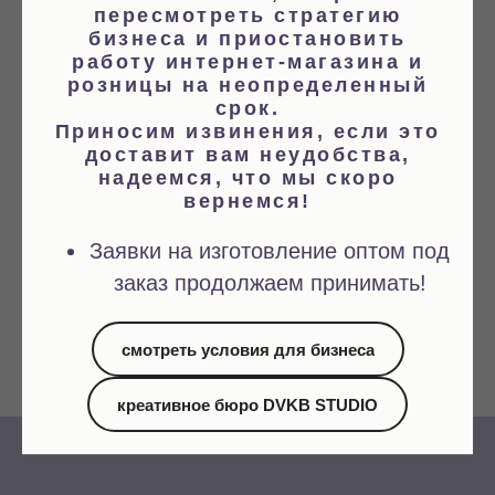
пересмотреть стратегию
бизнеса и приостановить
работу интернет-магазина и
Я даю свое согласие на обработку персональных данных и
розницы на неопределенный
ознакомлен с публичной офертой
срок.
Политика конфиденциальности
Публичная оферта
Приносим извинения, если это
доставит вам неудобства,
Я даю свое согласие на получение рекламных и информационных
надеемся, что мы скоро
сообщений по указанным контактным данным.
вернемся!
Заявки на изготовление оптом под
Отправить
заказ продолжаем принимать!
смотреть условия для бизнеса
креативное бюро DVKB STUDIO